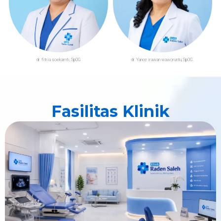
dr. fitria soekamti, SpOG
dr. Yance irawan waworuntu, SpOG.
Fasilitas Klinik