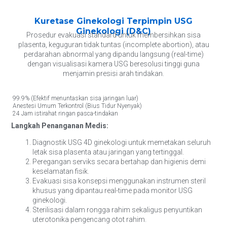
Kuretase Ginekologi Terpimpin USG
Ginekologi (D&C)
Prosedur evakuasi standard untuk membersihkan sisa
plasenta, keguguran tidak tuntas (incomplete abortion), atau
perdarahan abnormal yang dipandu langsung (real-time)
dengan visualisasi kamera USG beresolusi tinggi guna
menjamin presisi arah tindakan.
99.9% (Efektif menuntaskan sisa jaringan luar)
Anestesi Umum Terkontrol (Bius Tidur Nyenyak)
24 Jam istirahat ringan pasca-tindakan
Langkah Penanganan Medis:
Diagnostik USG 4D ginekologi untuk memetakan seluruh
letak sisa plasenta atau jaringan yang tertinggal.
Peregangan serviks secara bertahap dan higienis demi
keselamatan fisik.
Evakuasi sisa konsepsi menggunakan instrumen steril
khusus yang dipantau real-time pada monitor USG
ginekologi.
Sterilisasi dalam rongga rahim sekaligus penyuntikan
uterotonika pengencang otot rahim.