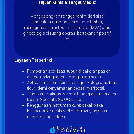
Tujuan Klinis & Target Medis:
Mengosongkan rongga rahim dari sisa
plasenta atau konsepsi secara tuntas,
menggunakan metode kuret mikro (MVA) atau
ginekologis di ruang operasi bertekanan positif
steril.
Layanan Terperinci
Pemberian sterilisasi tubuh & pakaian pasien
dengan kelengkapan sekali pakai medis.
Aplikasi anestesi (bius lokal ginekologi atau bius
tidur) demi kenyamanan bebas nyeri total.
Tindakan evakuasi secara tenang dipimpin oleh
Dokter Spesialis Sp.OG senior.
Penggunaan instrumen kuret sekali pakai
berlisensi Kemenkes RI demi menyingkirkan
infeksi silang bakteri.
Estimasi Durasi
10-15 Menit