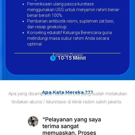
Pemeriksaan ulang pasca kuretase
menggunakan USG untuk menjamin rahim benar-
benar bersih 100%.
Pemberian antibiotik resmi, suplemen zat besi,
dan resep ginekologi.
Konseling edukatif Keluarga Berencana guna
melindungi masa subur rahim Anda secara
optimal.
Estimasi Durasi
10-15 Menit
Apa Kata Mereka ???
Apa yang disampaikan kata mereka yang sudah melakukan
tindakan aborsi / kkuretase di klinik raden saleh jakarta.