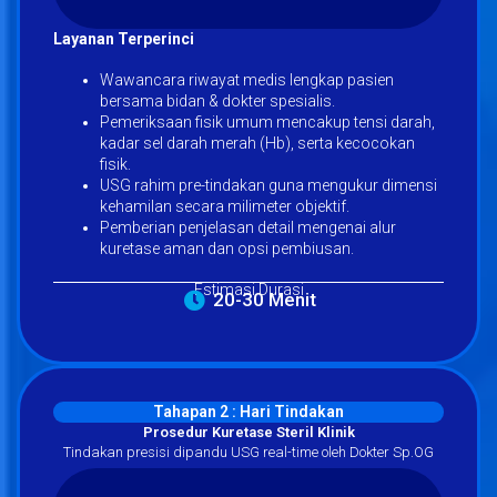
Layanan Terperinci
Wawancara riwayat medis lengkap pasien
bersama bidan & dokter spesialis.
Pemeriksaan fisik umum mencakup tensi darah,
kadar sel darah merah (Hb), serta kecocokan
fisik.
USG rahim pre-tindakan guna mengukur dimensi
kehamilan secara milimeter objektif.
Pemberian penjelasan detail mengenai alur
kuretase aman dan opsi pembiusan.
Estimasi Durasi
20-30 Menit
Tahapan 2 : Hari Tindakan
Prosedur Kuretase Steril Klinik
Tindakan presisi dipandu USG real-time oleh Dokter Sp.OG