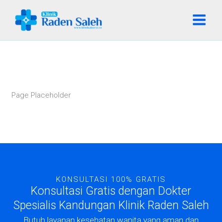
Lewati
ke
konten
Page Placeholder
KONSULTASI 100% GRATIS
Konsultasi Gratis dengan Dokter
Spesialis Kandungan Klinik Raden Saleh
Butuh layanan kesehatan wanita yang aman dan