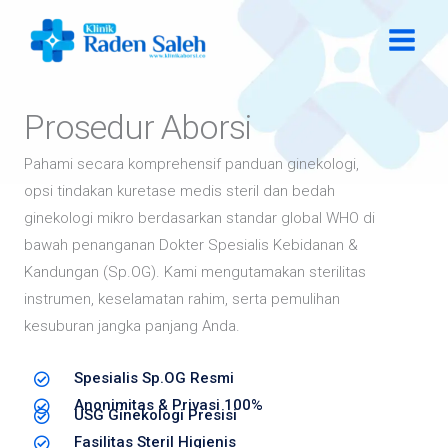
Lewati
ke
konten
Prosedur Aborsi
Pahami secara komprehensif panduan ginekologi,
opsi tindakan kuretase medis steril dan bedah
ginekologi mikro berdasarkan standar global WHO di
bawah penanganan Dokter Spesialis Kebidanan &
Kandungan (Sp.OG). Kami mengutamakan sterilitas
instrumen, keselamatan rahim, serta pemulihan
kesuburan jangka panjang Anda.
Spesialis Sp.OG Resmi
Anonimitas & Privasi 100%
USG Ginekologi Presisi
Fasilitas Steril Higienis