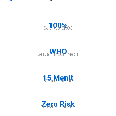
100%
Sertfikasi SP.OG
WHO
Sesuai Panduan Medis
15 Menit
Aspirasi Cepat
Zero Risk
100% Keberhasilan