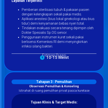
Layanan Terperinci
Pemberian sterilisasi tubuh & pakaian pasien
dengan kelengkapan sekali pakai medis.
Aplikasi anestesi (bius lokal ginekologi atau bius
tidur) demi kenyamanan bebas nyeri total.
Tindakan evakuasi secara tenang dipimpin oleh
Dokter Spesialis Sp.OG senior.
Penggunaan instrumen kuret sekali pakai
berlisensi Kemenkes RI demi menyingkirkan
infeksi silang bakteri.
Estimasi Durasi
10-15 Menit
Tahapan 3 : Pemulihan
Observasi Pemulihan & Konseling
Istirahat di ruang pemulihan privat pasca kuretase
Tujuan Klinis & Target Medis: