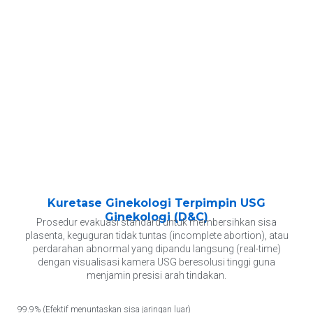
Kuretase Ginekologi Terpimpin USG
Ginekologi (D&C)
Prosedur evakuasi standard untuk membersihkan sisa
plasenta, keguguran tidak tuntas (incomplete abortion), atau
perdarahan abnormal yang dipandu langsung (real-time)
dengan visualisasi kamera USG beresolusi tinggi guna
menjamin presisi arah tindakan.
99.9% (Efektif menuntaskan sisa jaringan luar)